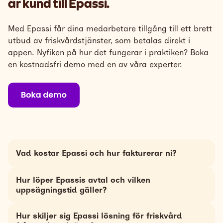
är kund till Epassi.
Med Epassi får dina medarbetare tillgång till ett brett
utbud av friskvårdstjänster, som betalas direkt i
appen. Nyfiken på hur det fungerar i praktiken?
Boka
en kostnadsfri demo med en av våra experter.
Vad kostar Epassi och hur fakturerar ni?
Priset beror på antal användare och eventuella
Hur löper Epassis avtal och vilken
integrationer. Kontakta oss för en kostnadsfri demo där
uppsägningstid gäller?
vi går igenom era behov och därefter kan vi ge er en
offert.
Avtalet löper per kalenderår (1 jan- 31 dec) och förnyas
Hur skiljer sig Epassi lösning för friskvård