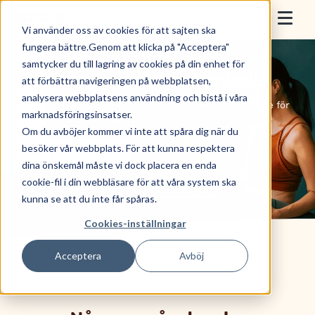
Skip to content
Epassi
Vi använder oss av cookies för att sajten ska
Togg
fungera bättre.Genom att klicka på "Acceptera"
samtycker du till lagring av cookies på din enhet för
För arbetsgivare
Epassi gör friskvård enkelt!
att förbättra navigeringen på webbplatsen,
analysera webbplatsens användning och bistå i våra
För anställda
Vill du ha en smidig lösning för friskvårdsbidraget både för
marknadsföringsinsatser.
dig och dina medarbetare?
Om du avböjer kommer vi inte att spåra dig när du
Sälj med Epassi
besöker vår webbplats. För att kunna respektera
Jag vill veta mer
dina önskemål måste vi dock placera en enda
Om oss
Gå med online (1-50 anställda)
cookie-fil i din webbläsare för att våra system ska
kunna se att du inte får spåras.
Cookies-inställningar
Boka demo
Acceptera
Avböj
Nyttja förmån
Logga in