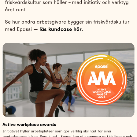
friskvårdskultur som håller – med initiativ och verktyg
året runt.
Se hur andra arbetsgivare bygger sin friskvårdskultur
med Epassi
—
läs kundcase här.
Active workplace awards
Initiativet hyllar arbetsplatser som gör verklig skillnad för sina
medarbetares hälsa. Som kund i Epassi kan ni engagera er i tävlingen och