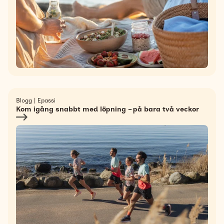
Blogg
|
Epassi
Kom igång snabbt med löpning – på bara två veckor