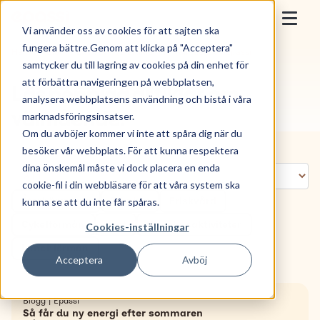
Skip to content
Epassi
Vi använder oss av cookies för att sajten ska
Togg
fungera bättre.Genom att klicka på "Acceptera"
Hem
>
Blogg | Läs peppiga artiklar om välmående | Epassi
samtycker du till lagring av cookies på din enhet för
För arbetsgivare
att förbättra navigeringen på webbplatsen,
Läs peppiga artiklar om
analysera webbplatsens användning och bistå i våra
För anställda
välmående.
marknadsföringsinsatser.
Om du avböjer kommer vi inte att spåra dig när du
Sälj med Epassi
besöker vår webbplats. För att kunna respektera
dina önskemål måste vi dock placera en enda
Om oss
cookie-fil i din webbläsare för att våra system ska
Återhämtning
Träning
Friskvård
kunna se att du inte får spåras.
Cykelförmån
Kost
Utomhusaktiviteter
Cookies-inställningar
Boka demo
Lunchförmån
Acceptera
Avböj
Nyttja förmån
Blogg
|
Epassi
Så får du ny energi efter sommaren
Logga in