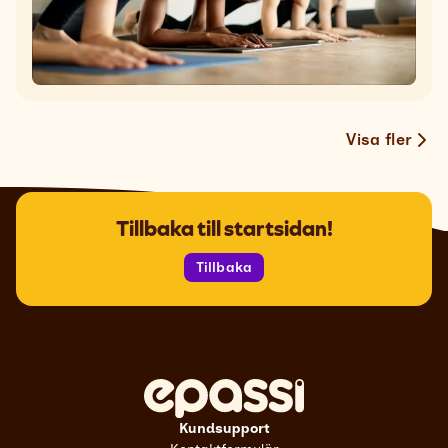
Visa fler
Tillbaka till startsidan!
Tillbaka
Kundsupport