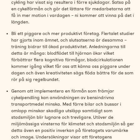
cykling har visat sig resultera i färre sjukdagar. Satsa på
en cykelförmån och gör det lättare för medarbetarna att
få in mer motion i vardagen – ni kommer att vinna på det i
längden.
Bli ett piggare och mer produktivt företag. Flertalet studier
har gjorts inom ämnet, och slutsatserna är desamma –
träning bidrar till ökad produktivitet. Anledningarna till
detta är många: blodflödet till hjärnan ökar vilket
förbättrar flera kognitiva förmågor, blodcirkulationen
kommer igång vilket får oss att känna oss piggare under
dagen och även kreativiteten sägs flöda bättre för de som
rör på sig regelbundet.
Genom att implementera en förmån som främjar
cykelpendling kan användningen av bensindrivna
transportmedel minska. Med färre bilar och bussar i
omlopp minskar skadliga utsläpp samtidigt som
stadsmiljön blir lugnare och trevligare. Utöver de
miljömässiga vinsterna för klimatet och stadsmiljön så ger
detta även en positiv inverkan på företagets varumärke
och image. Undersökningar visar att företagens