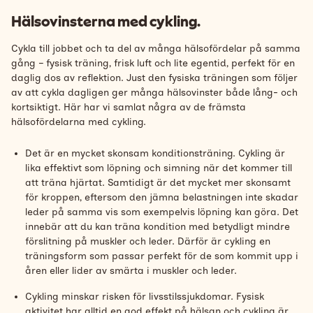
Hälsovinsterna med cykling.
Cykla till jobbet och ta del av många hälsofördelar på samma
gång – fysisk träning, frisk luft och lite egentid, perfekt för en
daglig dos av reflektion. Just den fysiska träningen som följer
av att cykla dagligen ger många hälsovinster både lång- och
kortsiktigt. Här har vi samlat några av de främsta
hälsofördelarna med cykling.
Det är en mycket skonsam konditionsträning. Cykling är
lika effektivt som löpning och simning när det kommer till
att träna hjärtat. Samtidigt är det mycket mer skonsamt
för kroppen, eftersom den jämna belastningen inte skadar
leder på samma vis som exempelvis löpning kan göra. Det
innebär att du kan träna kondition med betydligt mindre
förslitning på muskler och leder. Därför är cykling en
träningsform som passar perfekt för de som kommit upp i
åren eller lider av smärta i muskler och leder.
Cykling minskar risken för livsstilssjukdomar. Fysisk
aktivitet har alltid en god effekt på hälsan och cykling är