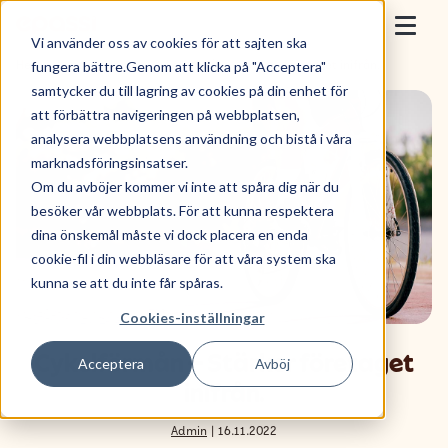
Skip to content
Epassi
Vi använder oss av cookies för att sajten ska
Togg
fungera bättre.Genom att klicka på "Acceptera"
Hem
>
Kunskapsbank
>
Cykelförmån – Stärker företaget inifrån.
samtycker du till lagring av cookies på din enhet för
För arbetsgivare
att förbättra navigeringen på webbplatsen,
analysera webbplatsens användning och bistå i våra
För anställda
marknadsföringsinsatser.
Om du avböjer kommer vi inte att spåra dig när du
Sälj med Epassi
besöker vår webbplats. För att kunna respektera
dina önskemål måste vi dock placera en enda
Om oss
cookie-fil i din webbläsare för att våra system ska
kunna se att du inte får spåras.
Cookies-inställningar
Boka demo
Cykelförmån – Stärker företaget
Acceptera
Avböj
inifrån.
Nyttja förmån
Admin
| 16.11.2022
Logga in