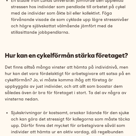
En
studie från Lunds universitet
jämförde den upplevda
stressen hos individer som pendlade till arbetet på cykel
med de individer som åkte bil eller kollektivt. Föga
förvånande visade de som cyklade upp lägre stressnivåer
och högre självskattat välmående jämfört med de
stillasittande jobbpendlarna.
Hur kan en cykelförmån stärka företaget?
Det finns alltså många vinster att hämta på individnivå, men
hur kan det vara fördelaktigt för arbetsgivare att satsa på en
cykelförmån? Jo, vi måste komma ihåg att företag är
uppbyggda av just individer, och att allt som boostar dem
således även är bra för företaget i stort. Ta del av några av
vinsterna nedan.
Sjukskrivningar är kostsamt, orsakar lidande för den sjuke
och kan göra det stressigt för kollegorna som måste täcka
upp. Därför finns det mycket för arbetsgivare såväl som
individer att hämta ur en aktiv vardag, då regelbunden