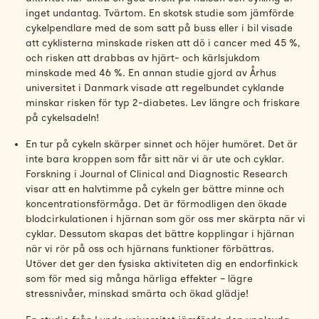
inget undantag. Tvärtom. En skotsk
studie
som jämförde
cykelpendlare med de som satt på buss eller i bil visade
att cyklisterna minskade risken att dö i cancer med 45 %,
och risken att drabbas av hjärt- och kärlsjukdom
minskade med 46 %. En annan studie gjord av Århus
universitet i Danmark visade att regelbundet cyklande
minskar risken för typ 2-diabetes. Lev längre och friskare
på cykelsadeln!
En tur på cykeln skärper sinnet och höjer humöret. Det är
inte bara kroppen som får sitt när vi är ute och cyklar.
Forskning i Journal of Clinical and Diagnostic Research
visar att en halvtimme på cykeln ger bättre minne och
koncentrationsförmåga. Det är förmodligen den ökade
blodcirkulationen i hjärnan som gör oss mer skärpta när vi
cyklar. Dessutom skapas det bättre kopplingar i hjärnan
när vi rör på oss och hjärnans funktioner förbättras.
Utöver det ger den fysiska aktiviteten dig en endorfinkick
som för med sig många härliga effekter – lägre
stressnivåer, minskad smärta och ökad glädje!