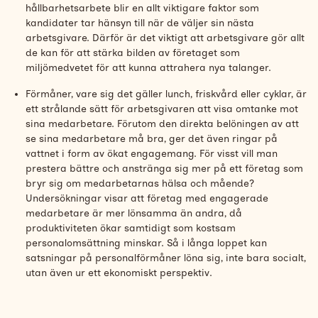
hållbarhetsarbete blir en allt viktigare faktor som
kandidater tar hänsyn till när de väljer sin nästa
arbetsgivare. Därför är det viktigt att arbetsgivare gör allt
de kan för att stärka bilden av företaget som
miljömedvetet för att kunna attrahera nya talanger.
Förmåner, vare sig det gäller lunch, friskvård eller cyklar, är
ett strålande sätt för arbetsgivaren att visa omtanke mot
sina medarbetare. Förutom den direkta belöningen av att
se sina medarbetare må bra, ger det även ringar på
vattnet i form av ökat engagemang. För visst vill man
prestera bättre och anstränga sig mer på ett företag som
bryr sig om medarbetarnas hälsa och mående?
Undersökningar visar att företag med engagerade
medarbetare är mer lönsamma än andra, då
produktiviteten ökar samtidigt som kostsam
personalomsättning minskar. Så i långa loppet kan
satsningar på personalförmåner löna sig, inte bara socialt,
utan även ur ett ekonomiskt perspektiv.