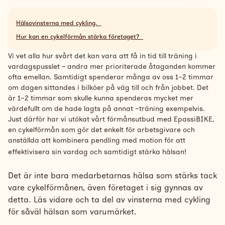
Support
Hälsovinsterna med cykling.
Hur kan en cykelförmån stärka företaget?
Search
Svenska
Vi vet alla hur svårt det kan vara att få in tid till träning i
vardagspusslet – andra mer prioriterade åtaganden kommer
ofta emellan. Samtidigt spenderar många av oss 1–2 timmar
om dagen sittandes i bilköer på väg till och från jobbet. Det
är 1–2 timmar som skulle kunna spenderas mycket mer
värdefullt om de hade lagts på annat –träning exempelvis.
Just därför har vi utökat vårt förmånsutbud med EpassiBIKE,
en cykelförmån som gör det enkelt för arbetsgivare och
anställda att kombinera pendling med motion för att
effektivisera sin vardag och samtidigt stärka hälsan!
Det är inte bara medarbetarnas hälsa som stärks tack
vare cykelförmånen, även företaget i sig gynnas av
detta. Läs vidare och ta del av vinsterna med cykling
för såväl hälsan som varumärket.