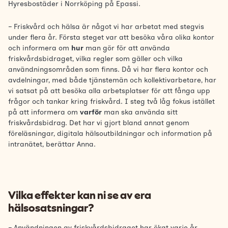
Hyresbostäder i Norrköping på Epassi.
– Friskvård och hälsa är något vi har arbetat med stegvis
under flera år. Första steget var att besöka våra olika kontor
och informera om
hur
man gör för att använda
friskvårdsbidraget, vilka regler som gäller och vilka
användningsområden som finns. Då vi har flera kontor och
avdelningar, med både tjänstemän och kollektivarbetare, har
vi satsat på att besöka alla arbetsplatser för att fånga upp
frågor och tankar kring friskvård. I steg två låg fokus istället
på att informera om
varför
man ska använda sitt
friskvårdsbidrag. Det har vi gjort bland annat genom
föreläsningar, digitala hälsoutbildningar och information på
intranätet, berättar Anna.
Vilka effekter kan ni se av era
hälsosatsningar?
– Användningen av friskvårdsbidraget har ökat varje år.