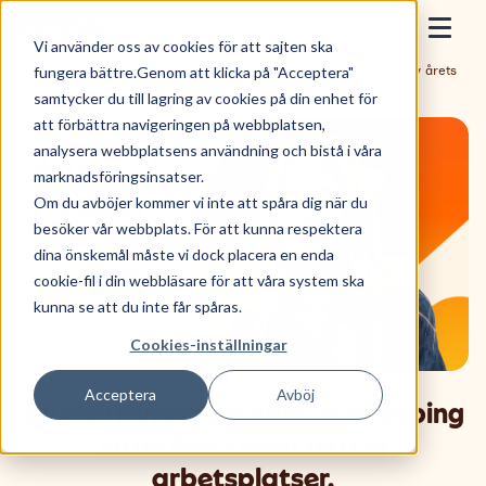
Skip to content
Epassi
Vi använder oss av cookies för att sajten ska
Togg
fungera bättre.Genom att klicka på "Acceptera"
Hem
>
Kunskapsbank
>
Så blev Hyresbostäder i Norrköping en av årets
mest aktiva arbetsplatser.
samtycker du till lagring av cookies på din enhet för
För arbetsgivare
att förbättra navigeringen på webbplatsen,
analysera webbplatsens användning och bistå i våra
För anställda
marknadsföringsinsatser.
Om du avböjer kommer vi inte att spåra dig när du
Sälj med Epassi
besöker vår webbplats. För att kunna respektera
dina önskemål måste vi dock placera en enda
Om oss
cookie-fil i din webbläsare för att våra system ska
kunna se att du inte får spåras.
Cookies-inställningar
Boka demo
Acceptera
Avböj
Så blev Hyresbostäder i Norrköping
Nyttja förmån
en av årets mest aktiva
arbetsplatser.
Logga in