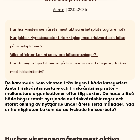
Admin
| 02.05.2025
Support
Search
Hur har vinsten som årets mest aktiva arbetsplats tagits emot?
Svenska
Hur jobbar Hyresbostäder i Norrköping med friskvård och hälsa
på arbetsplatsen?
Vilka effekter kan ni se av era hälsosatsningar?
Har du några tips till andra på hur man som arbetsgivare lyckas
med hälsoinitiativ?
De kammade hem vinsten i tävlingen i båda kategorier:
Årets Friskvårdsmästare och Friskvårdsinspiratör –
mellanstora organisationer offentlig sektor. De hade alltså
både högst totalt nyttjande av friskvårdsbidraget och
störst ökning av nyttjande under årets sista månader. Vad
är hemligheten bakom deras lyckade hälsoarbete?
Hur har vinsten som årets mest aktiva