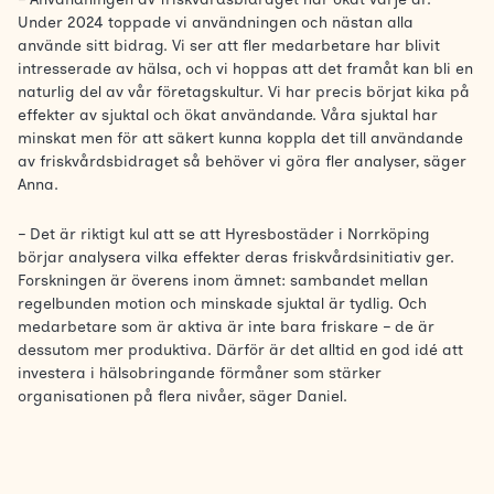
Under 2024 toppade vi användningen och nästan alla
använde sitt bidrag. Vi ser att fler medarbetare har blivit
intresserade av hälsa, och vi hoppas att det framåt kan bli en
naturlig del av vår företagskultur. Vi har precis börjat kika på
effekter av sjuktal och ökat användande. Våra sjuktal har
minskat men för att säkert kunna koppla det till användande
av friskvårdsbidraget så behöver vi göra fler analyser, säger
Anna.
– Det är riktigt kul att se att Hyresbostäder i Norrköping
börjar analysera vilka effekter deras friskvårdsinitiativ ger.
Forskningen är överens inom ämnet: sambandet mellan
regelbunden motion och minskade sjuktal är tydlig. Och
medarbetare som är aktiva är inte bara friskare – de är
dessutom mer produktiva. Därför är det alltid en god idé att
investera i hälsobringande förmåner som stärker
organisationen på flera nivåer, säger Daniel.