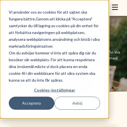
Skip to content
Epassi
Vi använder oss av cookies för att sajten ska
Togg
fungera bättre.Genom att klicka på "Acceptera"
samtycker du till lagring av cookies på din enhet för
För arbetsgivare
Nya möjligheter för dig som
att förbättra navigeringen på webbplatsen,
analysera webbplatsens användning och bistå i våra
lunchpartner.
För anställda
marknadsföringsinsatser.
Vill du nå tusentals hungriga gäster som har lunchförmån via
Om du avböjer kommer vi inte att spåra dig när du
Sälj med Epassi
Epassi? Som lunchpartner syns du i vår app och når ut med
besöker vår webbplats. För att kunna respektera
riktade erbjudanden till en köpstark målgrupp.
dina önskemål måste vi dock placera en enda
Om oss
cookie-fil i din webbläsare för att våra system ska
Bli lunchpartner nu
kunna se att du inte får spåras.
Cookies-inställningar
Boka demo
Acceptera
Avböj
Nyttja förmån
Logga in