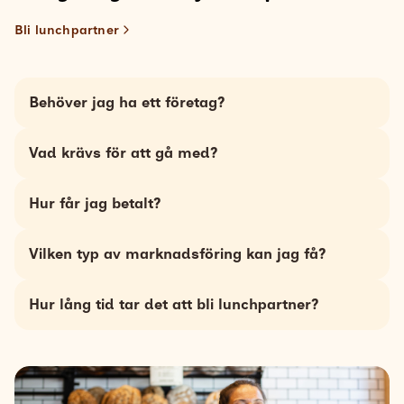
Bli lunchpartner
Behöver jag ha ett företag?
Ja, du behöver vara registrerad företagare med en MCC
Vad krävs för att gå med?
(Merchant Category Code) inom försäljning av mat eller
matvaror för att kunna ta emot Epassi-betalningar.
Du behöver erbjuda mat- och dryckestjänster som kan
Hur får jag betalt?
kopplas till arbetsgivares lunchförmåner. Du kanske har
en matbutik, café, restaurang eller en foodtruck?
Du får betalt precis som vanligt. Lunchkortet fungerar
Vilken typ av marknadsföring kan jag få?
som ett vanligt visa-kort.
Som lunchpartner kan du visa upp dina erbjudanden och
Hur lång tid tar det att bli lunchpartner?
kampanjer i Epassiappen och förnya dem två gånger i
månaden. Extra attraktiva erbjudanden kan dessutom
De flesta verksamheter är igång inom några
lyftas fram i pushnotiser, nyhetsbrev och i våra sociala
arbetsdagar.
medier – utan extra kostnad.