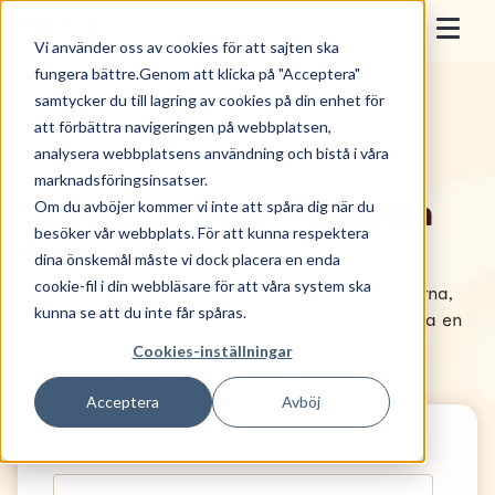
Skip to content
Epassi
Vi använder oss av cookies för att sajten ska
Togg
fungera bättre.Genom att klicka på "Acceptera"
Hem
>
Epassi för arbetsgivare – Boka gratis demo
samtycker du till lagring av cookies på din enhet för
För arbetsgivare
att förbättra navigeringen på webbplatsen,
analysera webbplatsens användning och bistå i våra
För anställda
marknadsföringsinsatser.
Se Epassi i action – boka din
Om du avböjer kommer vi inte att spåra dig när du
Sälj med Epassi
besöker vår webbplats. För att kunna respektera
demo.
dina önskemål måste vi dock placera en enda
Om oss
cookie-fil i din webbläsare för att våra system ska
Vill ni attrahera och behålla talanger med moderna,
kunna se att du inte får spåras.
flexibla och uppskattade personalförmåner? Boka en
kostnadsfri demo och upptäck hur ni kan skapa
Cookies-inställningar
Boka demo
framtidens arbetsplats med Epassi.
Acceptera
Avböj
Nyttja förmån
Företag
*
Logga in