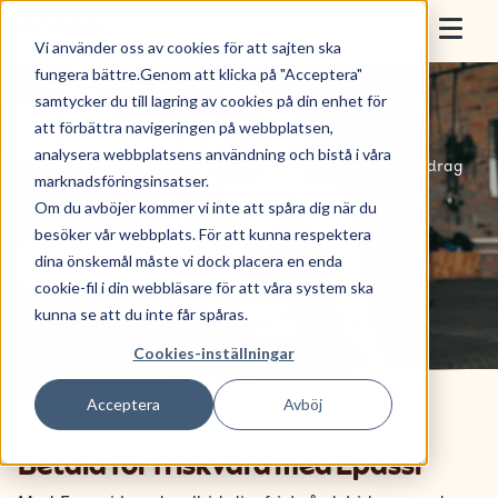
Skip to content
Epassi
Vi använder oss av cookies för att sajten ska
Togg
fungera bättre.Genom att klicka på "Acceptera"
samtycker du till lagring av cookies på din enhet för
För arbetsgivare
Betala
med
Epassi
att förbättra navigeringen på webbplatsen,
analysera webbplatsens användning och bistå i våra
För anställda
Upptäck hur enkelt det är att använda ditt friskvårdsbidrag
marknadsföringsinsatser.
med Epassi. Genomför ditt köp direkt i appen eller på
Om du avböjer kommer vi inte att spåra dig när du
epassi.se - inga kvitton, bara smidighet.
Sälj med Epassi
besöker vår webbplats. För att kunna respektera
dina önskemål måste vi dock placera en enda
Ladda ner appen iOS
Om oss
cookie-fil i din webbläsare för att våra system ska
Ladda ner appen i PlayButik
kunna se att du inte får spåras.
Cookies-inställningar
Boka demo
Acceptera
Avböj
Nyttja förmån
Betala för friskvård med Epassi
Logga in