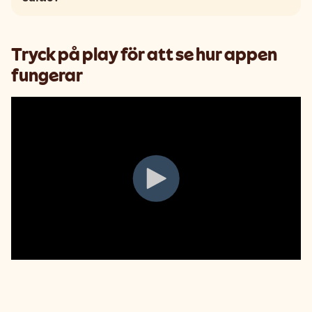
friskvårdsguide
eller läs mer på vår
inspirationsblogg.
Tryck på play för att se hur appen
fungerar