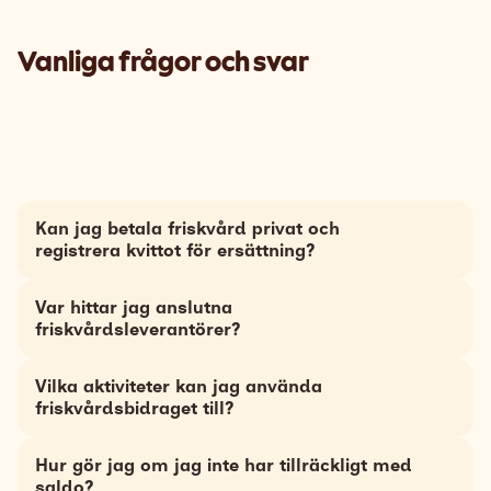
Vanliga
frågor och svar
Kan jag betala friskvård privat och
registrera kvittot för ersättning?
Var hittar jag anslutna
friskvårdsleverantörer?
Vilka aktiviteter kan jag använda
friskvårdsbidraget till?
friskvårdskartan på epassi.se.
Är du osäker på vad som ingår i friskvårdsbidraget eller
Hur gör jag om jag inte har tillräckligt med
behöver tips och guidning? Inga problem, ta del av vår
saldo?